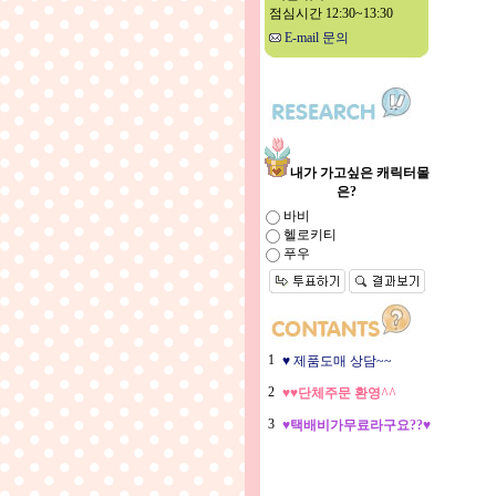
점심시간 12:30~13:30
E-mail 문의
내가 가고싶은 캐릭터몰
은?
바비
헬로키티
푸우
1
♥ 제품도매 상담~~
2
♥♥단체주문 환영^^
3
♥택배비가무료라구요??♥