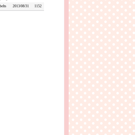
belts
2013/08/31
1152