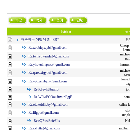
배송비는 어떻게 되나요?
경
Cheap 
Re:
xoubiqrwpb@gmail.com
Laur
michae
Re:
twhjsqwmelu@gmail.com
out
Re:
yhuvulnvpmd@gmail.com
hermes 
michae
Re:
qrreuxfgyhe@gmail.com
fact
longc
Re:
vpbxembjm@gmail.com
ba
Re:
KJuvhUbmiIbt
jo
Re:
WEwECOouJfixunFgjE
sam
Re:
oiokofdhbby@gmail.com
celine 
chl
Re:
iflgpu@gmail.com
sungl
Re:
eQPwaPefeFdx
Nab
Re:
cxfvttu@gmail.com
mulberr