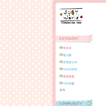
뽀로로
핑크퐁
포켓몬스터
신비아파트
캠핑용품
기타제품
모자