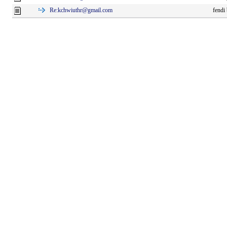
Re:
kchwiuthr@gmail.com
fendi 