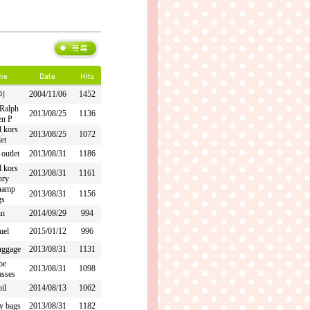
이
2004/11/06
1452
Ralph
2013/08/25
1136
en P
l kors
2013/08/25
1072
let
outlet
2013/08/31
1186
l kors
2013/08/31
1161
ory
hamp
2013/08/31
1156
gs
hn
2014/09/29
994
uel
2015/01/12
996
luggage
2013/08/31
1131
oe
2013/08/31
1098
asses
il
2014/08/13
1062
y bags
2013/08/31
1182