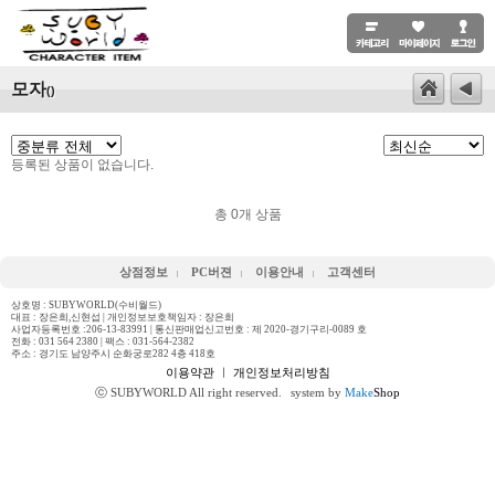
모자
()
등록된 상품이 없습니다.
총
0
개 상품
상점정보
PC버젼
이용안내
고객센터
상호명 : SUBYWORLD(수비월드)
대표 : 장은희,신현섭 | 개인정보보호책임자 : 장은희
사업자등록번호 :206-13-83991 | 통신판매업신고번호 : 제 2020-경기구리-0089 호
전화 :
031 564 2380
| 팩스 : 031-564-2382
주소 : 경기도 남양주시 순화궁로282 4층 418호
이용약관
ㅣ
개인정보처리방침
ⓒ SUBYWORLD All right reserved.
system by
Make
Shop