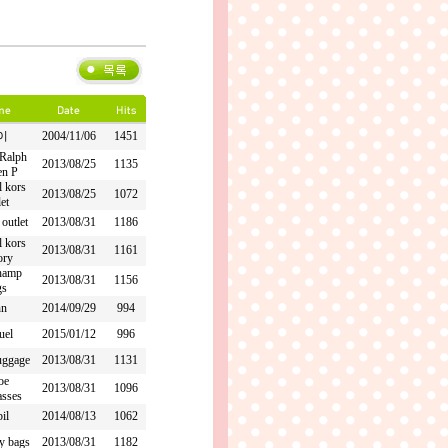
이
2004/11/06
1451
Ralph
2013/08/25
1135
en P
l kors
2013/08/25
1072
let
outlet
2013/08/31
1186
l kors
2013/08/31
1161
ory
hamp
2013/08/31
1156
gs
hn
2014/09/29
994
uel
2015/01/12
996
luggage
2013/08/31
1131
oe
2013/08/31
1096
asses
il
2014/08/13
1062
y bags
2013/08/31
1182