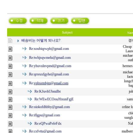
배송비는 어떻게 되나요?
경
Cheap 
Re:
xoubiqrwpb@gmail.com
Laur
michae
Re:
twhjsqwmelu@gmail.com
out
Re:
yhuvulnvpmd@gmail.com
hermes 
michae
Re:
qrreuxfgyhe@gmail.com
fact
longc
Re:
vpbxembjm@gmail.com
ba
Re:
KJuvhUbmiIbt
jo
Re:
WEwECOouJfixunFgjE
sam
Re:
oiokofdhbby@gmail.com
celine 
chl
Re:
iflgpu@gmail.com
sungl
Re:
eQPwaPefeFdx
Nab
Re:
cxfvttu@gmail.com
mulberr