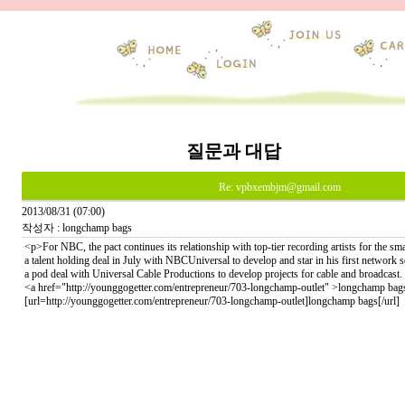
질문과 대답
Re: vpbxembjm@gmail.com
2013/08/31 (07:00)
작성자 : longchamp bags
<p>For NBC, the pact continues its relationship with top-tier recording artists for the sm
a talent holding deal in July with NBCUniversal to develop and star in his first network 
a pod deal with Universal Cable Productions to develop projects for cable and broadcast.
<a href="http://younggogetter.com/entrepreneur/703-longchamp-outlet" >longchamp bag
[url=http://younggogetter.com/entrepreneur/703-longchamp-outlet]longchamp bags[/url]