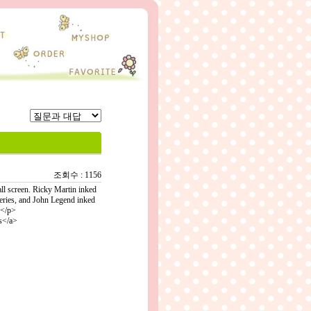
조회수 : 1156
all screen. Ricky Martin inked
series, and John Legend inked
 </p>
s</a>