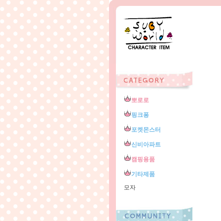
뽀로로
핑크퐁
포켓몬스터
신비아파트
캠핑용품
기타제품
모자