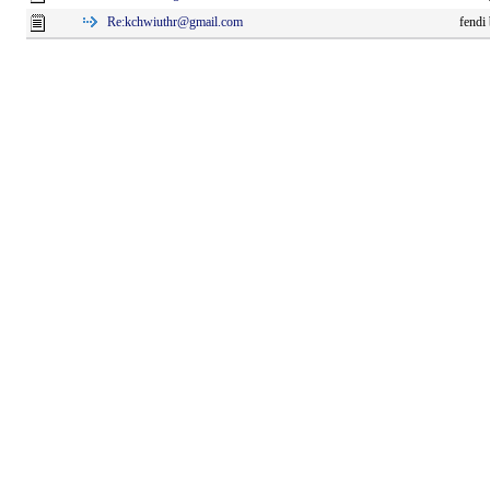
Re:
kchwiuthr@gmail.com
fendi 