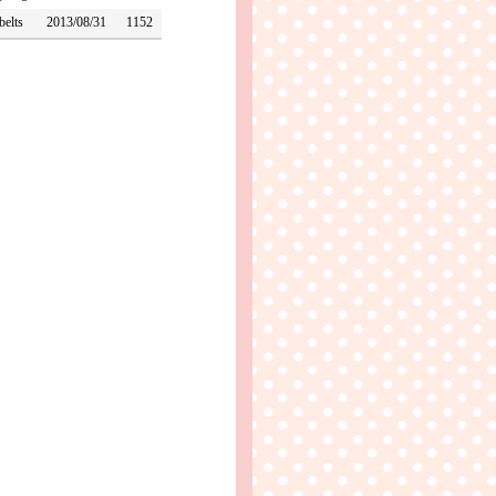
belts
2013/08/31
1152