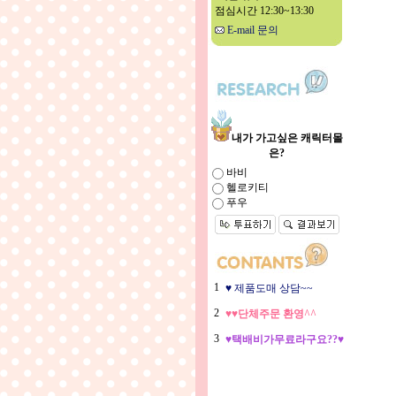
점심시간 12:30~13:30
E-mail 문의
내가 가고싶은 캐릭터몰
은?
바비
헬로키티
푸우
1
♥ 제품도매 상담~~
2
♥♥단체주문 환영^^
3
♥택배비가무료라구요??♥