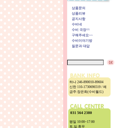
상품문의
상품리뷰
공지사항
수비네
수비 극장^^
구해주세요~~
수비이야기방
질문과 대답
하나 246-890010-89604
신한 110-1730696519 / 예
금주:장은희(수비월드)
031 564 2380
평일 10:00~17:00
토,일:휴무