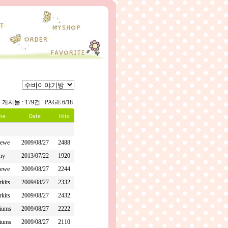
 게시물 : 179건 PAGE 6/18
rewe
2009/08/27
2488
ny
2013/07/22
1920
rewe
2009/08/27
2244
rkits
2009/08/27
2332
rkits
2009/08/27
2432
liums
2009/08/27
2222
liums
2009/08/27
2110