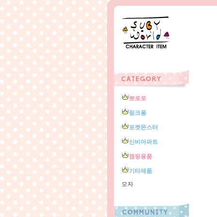
뽀로로
핑크퐁
포켓몬스터
신비아파트
캠핑용품
기타제품
모자