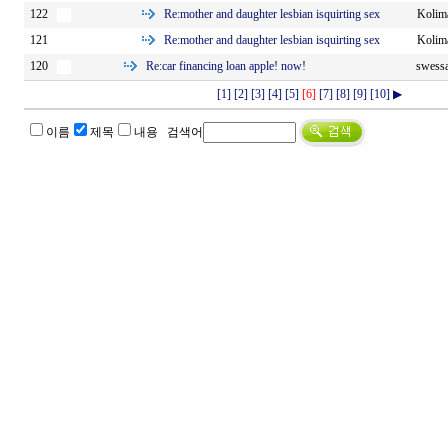
Re:
mother and daughter lesbian isquirting sex
122
Kolim
Re:
mother and daughter lesbian isquirting sex
121
Kolim
Re:
car financing loan apple! now!
120
swessa
[1]
[2]
[3]
[4]
[5]
[6]
[7]
[8]
[9]
[10]
▶
이름
제목
내용 검색어