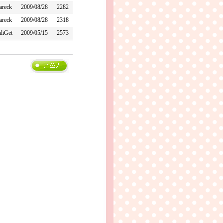
areck
2009/08/28
2282
areck
2009/08/28
2318
liGet
2009/05/15
2573