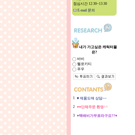
점심시간 12:30~13:30
E-mail 문의
내가 가고싶은 캐릭터몰
은?
바비
헬로키티
푸우
1
♥ 제품도매 상담~~
2
♥♥단체주문 환영^^
3
♥택배비가무료라구요??♥