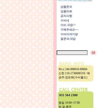
상품문의
상품리뷰
공지사항
수비네
수비 극장^^
구해주세요~~
수비이야기방
질문과 대답
하나 246-890010-89604
신한 110-1730696519 / 예
금주:장은희(수비월드)
031 564 2380
평일 10:00~17:00
토,일:휴무