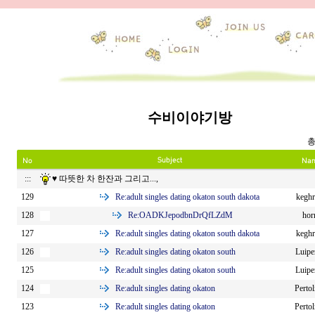
수비이야기방
총
:::
♥ 따뜻한 차 한잔과 그리고...,
Re:
adult singles dating okaton south dakota
129
kegh
Re:
OADKJepodbnDrQfLZdM
128
hor
Re:
adult singles dating okaton south dakota
127
kegh
Re:
adult singles dating okaton south
126
Luipe
Re:
adult singles dating okaton south
125
Luipe
Re:
adult singles dating okaton
124
Perto
Re:
adult singles dating okaton
123
Perto